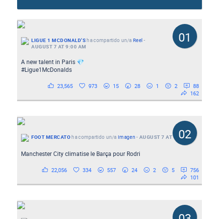
01
LIGUE 1 MCDONALD'S
ha compartido un/a
Reel
-
AUGUST 7 AT 9:00 AM
A new talent in Paris 💎
#Ligue1McDonalds
23,565
973
15
28
1
2
88
162
02
FOOT MERCATO
ha compartido un/a
Imagen
-
AUGUST 7 AT 8:56 AM
Manchester City climatise le Barça pour Rodri
22,056
334
557
24
2
5
756
101
03