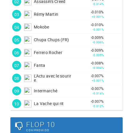
Assassin's Creed
02
-0.014%
-0.010%
Rémy Martin
03
+0.001%
-0.010%
Mokobe
04
-0.001%
-0.009%
Chupa Chups (FR)
05
-0.006%
-0.009%
Ferrero Rocher
06
-0.005%
-0.008%
Fanta
07
-0.004%
L'Actu avec le sourir
-0.007%
08
e.
+0.001%
-0.007%
Intermarché
09
-0.014%
-0.007%
La Vache qui rit
10
-0.012%
FLOP 10
COMPROMISO