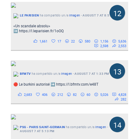
12
LE PARISIEN
ha compartido un/a
Imagen
-
AUGUST 7 AT 8:57 AM
«Un scandale absolu»
➡️ https://l.leparisien.fr/1oOQ
1,661
17
22
580
1,156
5,636
2,598
2,553
13
BFMTV
ha compartido un/a
Imagen
-
AUGUST 7 AT 1:33 PM
🔴 Le burkini autorisé ➡️ https://l.bfmtv.com/e48T
2,683
406
212
82
60
5,026
4,828
282
14
PSG - PARIS SAINT-GERMAIN
ha compartido un/a
Imagen
-
AUGUST 7 AT 5:13 PM