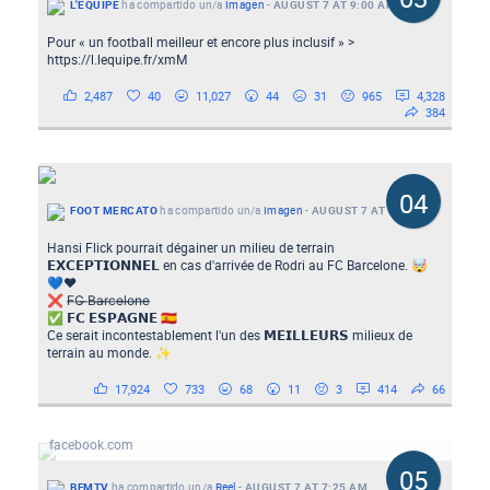
L'EQUIPE
ha compartido un/a
Imagen
-
AUGUST 7 AT 9:00 AM
Pour « un football meilleur et encore plus inclusif » >
https://l.lequipe.fr/xmM
2,487
40
11,027
44
31
965
4,328
384
04
FOOT MERCATO
ha compartido un/a
Imagen
-
AUGUST 7 AT 2:23 PM
Hansi Flick pourrait dégainer un milieu de terrain
𝗘𝗫𝗖𝗘𝗣𝗧𝗜𝗢𝗡𝗡𝗘𝗟 en cas d'arrivée de Rodri au FC Barcelone. 🤯
💙❤️
❌ F̶C̶ ̶B̶a̶r̶c̶e̶l̶o̶n̶e̶
✅ 𝗙𝗖 𝗘𝗦𝗣𝗔𝗚𝗡𝗘 🇪🇸
Ce serait incontestablement l'un des 𝗠𝗘𝗜𝗟𝗟𝗘𝗨𝗥𝗦 milieux de
terrain au monde. ✨
17,924
733
68
11
3
414
66
💥 "Nous voulons aussi des missiles": Trump répond à la demande
de Zelensky
facebook.com
05
BFMTV
ha compartido un/a
Reel
-
AUGUST 7 AT 7:25 AM