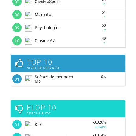
GiveMeSport
07
+1
51
Marmiton
08
-1
50
Psychologies
09
-2
49
Cuisine AZ
10
-1
TOP 10
NIVEL DE SERVICIO
Scènes de ménages
0%
01
M6
FLOP 10
CRECIMIENTO
-0.026%
KFC
01
-0.042%
-0.014%