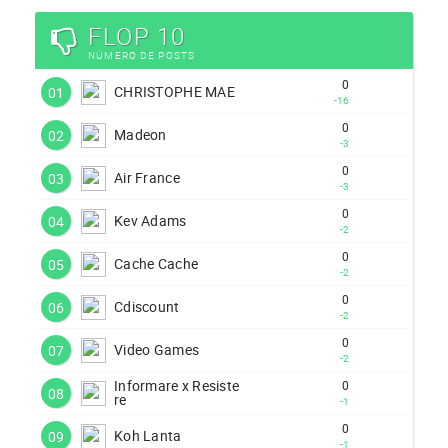
FLOP 10
NÚMERO DE POSTS
0
CHRISTOPHE MAE
01
-16
0
Madeon
02
-3
0
Air France
03
-3
0
Kev Adams
04
-2
0
Cache Cache
05
-2
0
Cdiscount
06
-2
0
Video Games
07
-2
Informare x Resiste
0
08
re
-1
0
Koh Lanta
09
-1