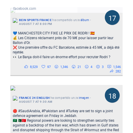
Fotos do post de beIN SPORTS France
facebook.com
17
BEIN SPORTS FRANCE
ha compartido un/a
álbum
-
AUGUST 7 AT 8:00 PM
💙 MANCHESTER CITY FIXE LE PRIX DE RODRI ! 🇪🇸
💰 Les Citizens réclament près de 70 M€ pour laisser partir leur
Ballon d'Or.
❌ Une première offre du FC Barcelone, estimée à 45 M€, a déjà été
rejetée.
👀 Le Barça doit-il faire un énorme effort pour recruter Rodri ?
8,529
97
1,346
21
4
3
1,546
282
18
FRANCE 24 ENGLISH
ha compartido un/a
Imagen
-
AUGUST 7 AT 9:30 AM
🔴 #SaudiArabia, #Pakistan and #Turkey are set to sign a joint
defence agreement on Friday in Jeddah.
🇸🇦🇵🇰🇹🇷 Regional powers are looking to strengthen security ties
against a backdrop of the Iran war, which has drawn in Gulf states
and disrupted shipping through the Strait of #Hormuz and the Red