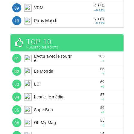
0.84%
VDM
09
+0.38%
0.83%
Paris Match
10
-0.17%
TOP 10
NÚMERO DE POSTS
L'Actu avec le sourir
165
01
e.
-1
86
Le Monde
02
-7
69
LCI
03
+9
57
bestie, le média
04
-1
56
SuperBon
05
+4
55
Oh My Mag
06
-5
54