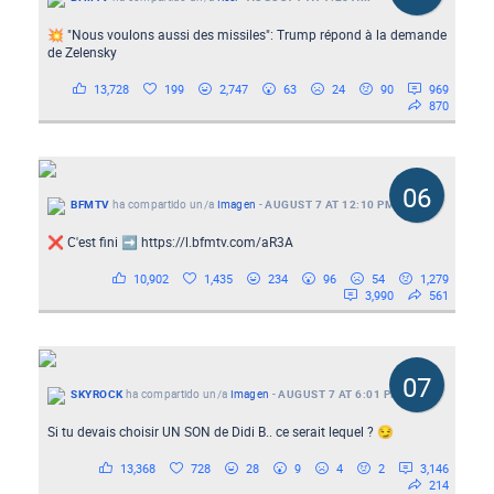
💥 "Nous voulons aussi des missiles": Trump répond à la demande
de Zelensky
13,728
199
2,747
63
24
90
969
870
06
BFMTV
ha compartido un/a
Imagen
-
AUGUST 7 AT 12:10 PM
❌ C'est fini ➡️ https://l.bfmtv.com/aR3A
10,902
1,435
234
96
54
1,279
3,990
561
07
SKYROCK
ha compartido un/a
Imagen
-
AUGUST 7 AT 6:01 PM
Si tu devais choisir UN SON de Didi B.. ce serait lequel ? 😏
13,368
728
28
9
4
2
3,146
214