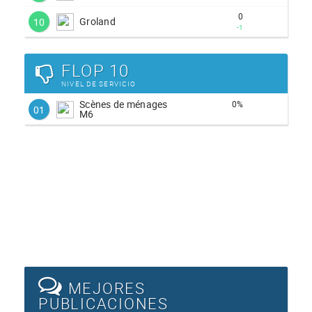
0
Groland
10
-1
FLOP 10
NIVEL DE SERVICIO
Scènes de ménages
0%
01
M6
MEJORES
PUBLICACIONES