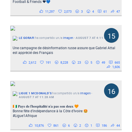
Football & Friends ❤️💙
11,297
2,073
3
4
61
47
15
LE GORAFI
ha compartido un/a
Imagen
-
AUGUST 7 AT 4:11 PM
Une campagne de désinformation russe assure que Gabriel Attal
est apprécié des Français
2,612
191
8,228
23
5
49
665
1,606
16
LIGUE 1 MCDONALD'S
ha compartido un/a
Imagen
-
AUGUST 7 AT 11:28 AM
🇨🇮 𝐏𝐚𝐲𝐬 𝐝𝐞 𝐥'𝐡𝐨𝐬𝐩𝐢𝐭𝐚𝐥𝐢𝐭𝐞́ 𝐧'𝐚 𝐩𝐚𝐬 𝐬𝐨𝐧 𝐝𝐞𝐮𝐱 🧡
Bonne fête d'indépendance à la Côte d'Ivoire 🤩
#Ligue1Afrique
10,876
861
6
2
1
186
44