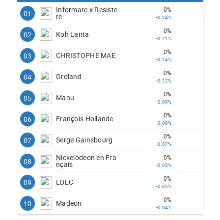
Informare x Resiste
0%
01
re
-0.24%
0%
Koh Lanta
02
-0.21%
0%
CHRISTOPHE MAE
03
-0.14%
0%
Groland
04
-0.12%
0%
Manu
05
-0.09%
0%
François Hollande
06
-0.09%
0%
Serge Gainsbourg
07
-0.07%
Nickelodeon en Fra
0%
08
nçais
-0.05%
0%
LDLC
09
-0.05%
0%
Madeon
10
-0.04%