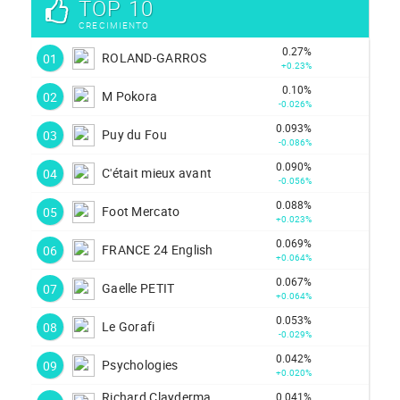
TOP 10
CRECIMIENTO
0.27%
ROLAND-GARROS
01
+0.23%
0.10%
M Pokora
02
-0.026%
0.093%
Puy du Fou
03
-0.086%
0.090%
C'était mieux avant
04
-0.056%
0.088%
Foot Mercato
05
+0.023%
0.069%
FRANCE 24 English
06
+0.064%
0.067%
Gaelle PETIT
07
+0.064%
0.053%
Le Gorafi
08
-0.029%
0.042%
Psychologies
09
+0.020%
Richard Clayderma
0.041%