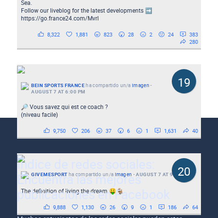
Sea.
Follow our liveblog for the latest developments ➡️
https://go.france24.com/Mvrl
8,322
1,881
823
28
2
24
383
280
19
BEIN SPORTS FRANCE
ha compartido un/a
Imagen
-
AUGUST 7 AT 6:00 PM
🔎 Vous savez qui est ce coach ?
(niveau facile)
9,750
206
37
6
1
1,631
40
Índice de redes sociales:
20
Encuentra las mejores
GIVEMESPORT
ha compartido un/a
Imagen
-
AUGUST 7 AT 9:15 AM
publicaciones en Facebook
The definition of living the dream 🤑🐐
9,888
1,130
26
9
1
186
64