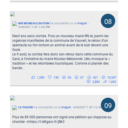
08
MR MONDIALISATION
ha compartido un/a
Imagen
-
AUGUST 7 AT 1:00 PM
Neuf ans sans corrida. Puis un nouveau maire RN et, parmi les
urgences manifestes de la commune de Vauvert, le retour d’un
spectacle où l’on torture un animal avant de le tuer devant une
foule.
Le 9 août, la corrida fera donc son retour dans cette commune du
Gard, à l’initiative du maire Nicolas Meizonnet. L’élu invoque la «
tradition » et les retombées touristiques. Comme si planter des
bande...
1,289
138
50
67
421
10,347
2,884
1,692
09
LE FIGARO
ha compartido un/a
Imagen
-
AUGUST 7 AT 12:30 PM
Plus de 89 000 personnes ont signé une pétition qui s’oppose au
chantier.→https://l.lefigaro.fr/jBk3