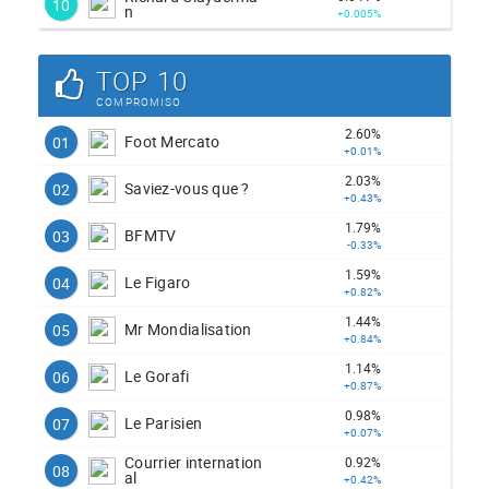
10
n
+0.005%
TOP 10
COMPROMISO
2.60%
Foot Mercato
01
+0.01%
2.03%
Saviez-vous que ?
02
+0.43%
1.79%
BFMTV
03
-0.33%
1.59%
Le Figaro
04
+0.82%
1.44%
Mr Mondialisation
05
+0.84%
1.14%
Le Gorafi
06
+0.87%
0.98%
Le Parisien
07
+0.07%
Courrier internation
0.92%
08
al
+0.42%