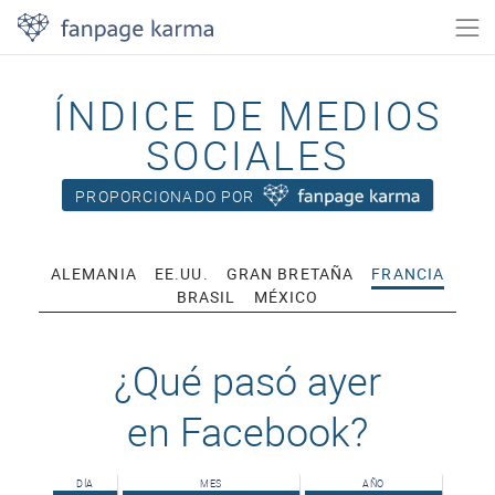
ÍNDICE DE MEDIOS
SOCIALES
PROPORCIONADO POR
ALEMANIA
EE.UU.
GRAN BRETAÑA
FRANCIA
BRASIL
MÉXICO
¿Qué pasó ayer
en Facebook?
DÍA
MES
AÑO