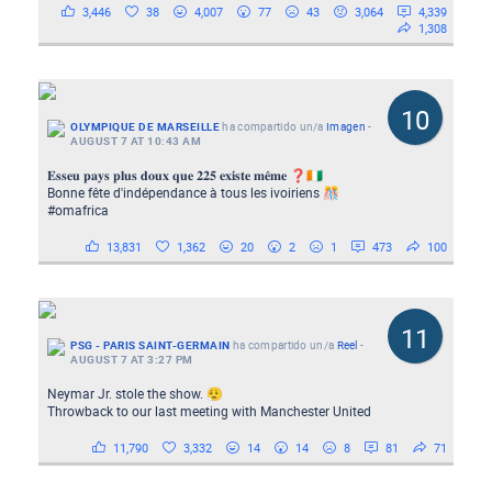
3,446
38
4,007
77
43
3,064
4,339
1,308
10
OLYMPIQUE DE MARSEILLE
ha compartido un/a
Imagen
-
AUGUST 7 AT 10:43 AM
𝐄𝐬𝐬𝐞𝐮 𝐩𝐚𝐲𝐬 𝐩𝐥𝐮𝐬 𝐝𝐨𝐮𝐱 𝐪𝐮𝐞 𝟐𝟐𝟓 𝐞𝐱𝐢𝐬𝐭𝐞 𝐦𝐞̂𝐦𝐞 ❓🇨🇮
Bonne fête d'indépendance à tous les ivoiriens 🎊
#omafrica
13,831
1,362
20
2
1
473
100
11
PSG - PARIS SAINT-GERMAIN
ha compartido un/a
Reel
-
AUGUST 7 AT 3:27 PM
Neymar Jr. stole the show. 😮‍💨
Throwback to our last meeting with Manchester United
11,790
3,332
14
14
8
81
71