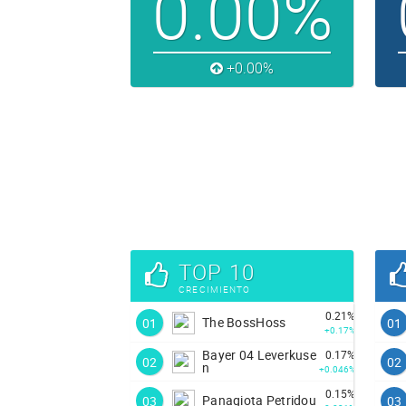
0.00%
+0.00%
TOP 10
CRECIMIENTO
0.21%
The BossHoss
01
01
+0.17%
Bayer 04 Leverkuse
0.17%
02
02
n
+0.046%
0.15%
Panagiota Petridou
03
03