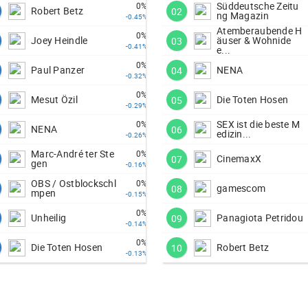
Süddeutsche Zeitu
0%
Robert Betz
02
ng Magazin
-0.45%
Atemberaubende H
0%
Joey Heindle
äuser & Wohnide
03
-0.41%
e...
0%
Paul Panzer
NENA
04
-0.32%
0%
Mesut Özil
Die Toten Hosen
05
-0.29%
SEX ist die beste M
0%
NENA
06
edizin...
-0.26%
Marc-André ter Ste
0%
CinemaxX
07
gen
-0.16%
OBS / Ostblockschl
0%
gamescom
08
mpen
-0.15%
0%
Unheilig
Panagiota Petridou
09
-0.14%
0%
Die Toten Hosen
Robert Betz
10
-0.13%