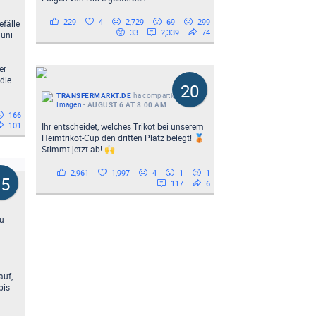
229
4
2,729
69
299
fälle
33
2,339
74
Juni
er
die
20
TRANSFERMARKT.DE
ha compartido un/a
Imagen
-
AUGUST 6 AT 8:00 AM
166
101
Ihr entscheidet, welches Trikot bei unserem
Heimtrikot-Cup den dritten Platz belegt! 🥉
Stimmt jetzt ab! 🙌
2,961
1,997
4
1
1
15
117
6
Reel
-
zu
auf,
bis