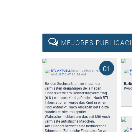
MEJORES PUBLICAC
01
RTL AKTUELL
ha compartido un/a
Imagen
-
F
AUGUST 6 AT 10:24 AM
I
Bei den Suchmaßnahmen nach der
𝘽𝙖𝙡
vermissten dreijährigen Bella haben
#Aud
Einsatzkräfte am Donnerstagvormittag
(6.8.) ein totes Kind gefunden. Nach RTL-
Informationen wurde das Kind in einem
Pool entdeckt. Nach Angaben der Polizei
handelt es sich mit großer
Wahrscheinlichkeit um das seit Mittwoch
vermisste autistische Mädchen.
Am Fundort herrscht eine bedrückende
D
Stimmung. Zahlreiche Einsatzkräfte vo...