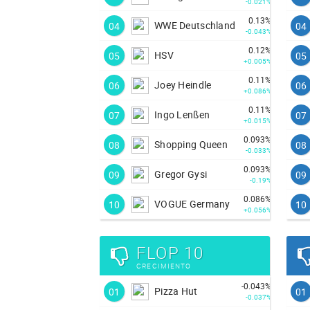
-0.021%
0.13%
WWE Deutschland
04
04
-0.043%
0.12%
HSV
05
05
+0.005%
0.11%
Joey Heindle
06
06
+0.086%
0.11%
Ingo Lenßen
07
07
+0.015%
0.093%
Shopping Queen
08
08
-0.033%
0.093%
Gregor Gysi
09
09
-0.19%
0.086%
VOGUE Germany
10
10
+0.056%
FLOP 10
CRECIMIENTO
-0.043%
Pizza Hut
01
01
-0.037%