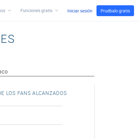
sos
Funciones gratis
Iniciar sesión
Pruébalo gratis
LES
ICO
E LOS FANS ALCANZADOS