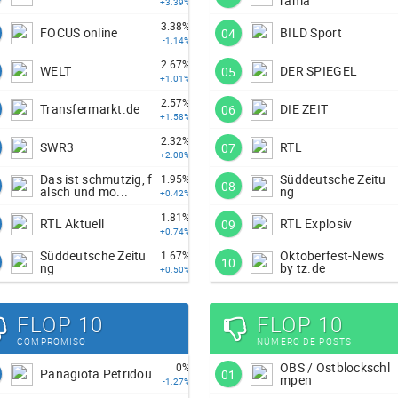
rama
+3.39%
3.38%
FOCUS online
BILD Sport
04
-1.14%
2.67%
WELT
DER SPIEGEL
05
+1.01%
2.57%
Transfermarkt.de
DIE ZEIT
06
+1.58%
2.32%
SWR3
RTL
07
+2.08%
Das ist schmutzig, f
Süddeutsche Zeitu
1.95%
08
alsch und mo...
ng
+0.42%
1.81%
RTL Aktuell
RTL Explosiv
09
+0.74%
Süddeutsche Zeitu
Oktoberfest-News
1.67%
10
ng
by tz.de
+0.50%
FLOP 10
FLOP 10
COMPROMISO
NÚMERO DE POSTS
OBS / Ostblockschl
0%
Panagiota Petridou
01
mpen
-1.27%