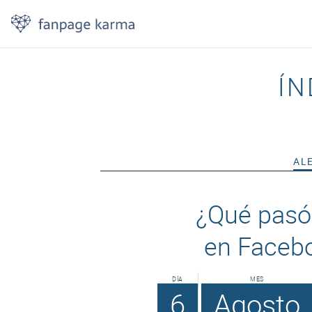
ÍN
AL
¿Qué pasó
en Faceb
DÍA
MES
6
Agosto