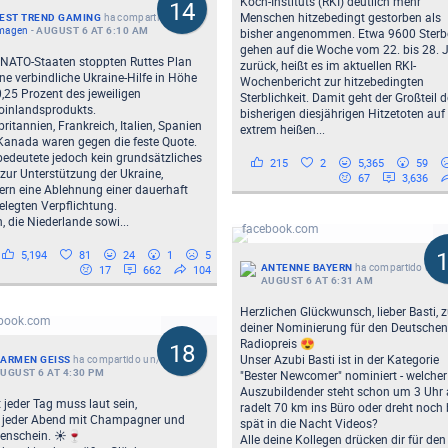
Koch-Instituts (RKI) deutlich mehr
14
Menschen hitzebedingt gestorben als
EST TREND GAMING
ha compartido un/a
magen
-
AUGUST 6 AT 6:10 AM
bisher angenommen. Etwa 9600 Sterbe
gehen auf die Woche vom 22. bis 28. 
 NATO-Staaten stoppten Ruttes Plan
zurück, heißt es im aktuellen RKI-
ine verbindliche Ukraine-Hilfe in Höhe
Wochenbericht zur hitzebedingten
,25 Prozent des jeweiligen
Sterblichkeit. Damit geht der Großteil d
oinlandsprodukts.
bisherigen diesjährigen Hitzetoten auf 
ritannien, Frankreich, Italien, Spanien
extrem heißen...
Kanada waren gegen die feste Quote.
edeutete jedoch kein grundsätzliches
215
2
5,365
59
zur Unterstützung der Ukraine,
67
3,636
ern eine Ablehnung einer dauerhaft
elegten Verpflichtung.
260717_Radiopreis_Basti_v3.mp4
, die Niederlande sowi...
facebook.com
5,194
81
24
1
5
ANTENNE BAYERN
ha compartido un/a
17
662
104
AUGUST 6 AT 6:31 AM
os from Carmen Geiss's post
Herzlichen Glückwunsch, lieber Basti, 
book.com
deiner Nominierung für den Deutschen
Radiopreis 😍
18
Unser Azubi Basti ist in der Kategorie
ARMEN GEISS
ha compartido un/a
álbum
-
UGUST 6 AT 4:30 PM
"Bester Newcomer" nominiert - welcher
Auszubildender steht schon um 3 Uhr 
 jeder Tag muss laut sein,
radelt 70 km ins Büro oder dreht noch 
t jeder Abend mit Champagner und
spät in die Nacht Videos?
enschein. ☀️🍷
Alle deine Kollegen drücken dir für den