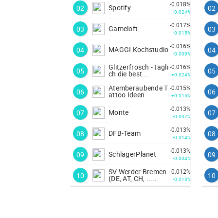
-0.018%
Spotify
02
02
-0.024%
-0.017%
Gameloft
03
03
-0.015%
-0.016%
MAGGI Kochstudio
04
04
-0.009%
Glitzerfrosch - tägli
-0.016%
05
05
ch die best...
+0.024%
Atemberaubende T
-0.015%
06
06
attoo Ideen
+0.015%
-0.013%
Monte
07
07
-0.007%
-0.013%
DFB-Team
08
08
-0.014%
-0.013%
SchlagerPlanet
09
09
-0.004%
SV Werder Bremen
-0.012%
10
10
(DE, AT, CH, .....
-0.013%