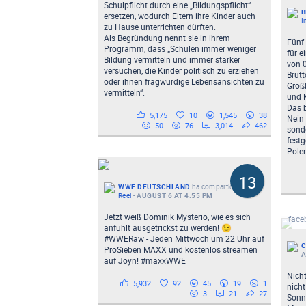
Schulpflicht durch eine „Bildungspflicht“
B
ersetzen, wodurch Eltern ihre Kinder auch
I
zu Hause unterrichten dürften.
Als Begründung nennt sie in ihrem
Fünf
Programm, dass „Schulen immer weniger
für e
Bildung vermitteln und immer stärker
von 0
versuchen, die Kinder politisch zu erziehen
Brutt
oder ihnen fragwürdige Lebensansichten zu
Großb
vermitteln“.
und 
Das b
5,175
10
1,545
38
Nein 
50
76
3,014
462
sond
festg
Polen
13
WWE DEUTSCHLAND
ha compartido un/a
Reel
-
AUGUST 6 AT 4:55 PM
Phot
Jetzt weiß Dominik Mysterio, wie es sich
face
anfühlt ausgetrickst zu werden! 😉
#WWERaw - Jeden Mittwoch um 22 Uhr auf
C
ProSieben MAXX und kostenlos streamen
A
auf Joyn! #maxxWWE
Nicht
5,932
92
45
19
1
nich
3
21
27
Hamsa (34) will von Ceuta nach
Sonn