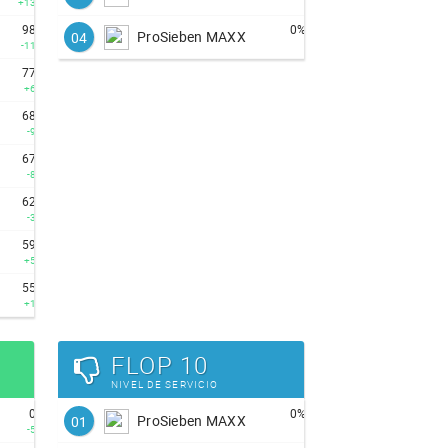
+13
98
0%
ProSieben MAXX
04
-11
77
+6
68
-9
67
-8
62
-3
59
+5
55
+1
FLOP 10
NIVEL DE SERVICIO
0
0%
ProSieben MAXX
01
-5