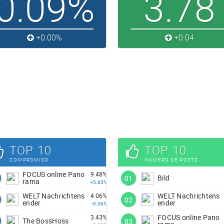
0.09%
3.78
+0.00%
+0.04
TOP 10
TOP 10
COMPROMISO
NÚMERO DE POSTS
FOCUS online Pano
9.48%
Bild
01
rama
+5.85%
WELT Nachrichtens
WELT Nachrichtens
4.06%
02
ender
ender
-0.06%
FOCUS online Pano
3.43%
The BossHoss
03