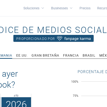
Soluciones
Businesses
Precios
Recur
DICE DE MEDIOS SOCIA
PROPORCIONADO POR
EMANIA
EE.UU.
GRAN BRETAÑA
FRANCIA
BRASIL
MÉX
 ayer
PORCENTAJE D
ook?
100%
75%
AÑO
2026