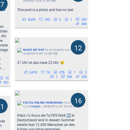
AUGUST 6 AT 6:38 AM
07
This post is a photo and has no text
BIN
8,630
235
5
1
250
268
 im
chten
 Als
ne
ratie
12
nlage
MADE MY DAY
ha compartido un/a
Reel
-
AUGUST 6 AT 12:00 PM
n
21 Uhr ist das neue 23 Uhr. 🥲
n
...
6,918
76
278
1
2
1
256
328
15
291
16
FOCUS ONLINE PANORAMA
ha compartido
11
un/a
Imagen
-
AUGUST 6 AT 10:52 AM
https://s.focus.de/7a78f236b8 ⬅️ In
Deutschland sind in diesem Sommer
nde
bereits fast 12.000 Menschen an den
t
Folgen von Hitze gestorben.