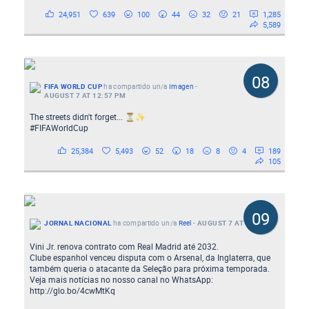
24,951
639
100
44
32
21
1,285
5,589
08
FIFA WORLD CUP
ha compartido un/a
Imagen
-
AUGUST 7 AT 12:57 PM
The streets didn't forget... ⏳✨
#FIFAWorldCup
25,384
5,493
52
18
8
4
189
105
09
JORNAL NACIONAL
ha compartido un/a
Reel
-
AUGUST 7 AT 2:35 AM
Vini Jr. renova contrato com Real Madrid até 2032.
Clube espanhol venceu disputa com o Arsenal, da Inglaterra, que
também queria o atacante da Seleção para próxima temporada.
Veja mais notícias no nosso canal no WhatsApp:
http://glo.bo/4cwMtKq