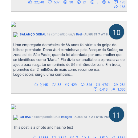
22,348
537
30
21
5
6
178
188
10
BALANÇO GERAL
ha compartido un/a
Reel
-
AUGUST 7 AT 8:30 PM
Uma empregada doméstica de 66 anos foi vítima do golpe do
bilhete premiado. Dona Auri caminhava pelo Bosque da Saúde, na
zona sul de São Paulo, quando foi abordada por uma mulher que
se identificou como "Maria". Ela dizia ser analfabeta e precisava de
ajuda para resgatar um prêmio de 56 milhões de reais. Em troca,
prometeu dar 2 milhões de reais como recompensa.
Logo depois, surgiu uma compars...
9,145
35
429
346
4,701
284
6,418
1,380
11
CIFRAS
ha compartido un/a
Imagen
-
AUGUST 7 AT 6:45 PM
This post is a photo and has no text
14,836
1,842
7
3
1,510
3,364