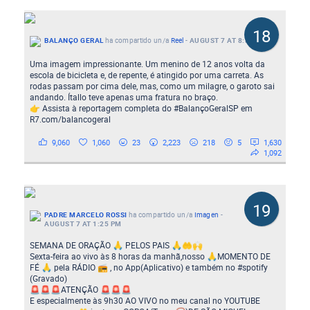
18
BALANÇO GERAL
ha compartido un/a
Reel
-
AUGUST 7 AT 8:30 PM
Uma imagem impressionante. Um menino de 12 anos volta da
escola de bicicleta e, de repente, é atingido por uma carreta. As
rodas passam por cima dele, mas, como um milagre, o garoto sai
andando. Ítallo teve apenas uma fratura no braço.
👉 Assista à reportagem completa do #BalançoGeralSP em
R7.com/balancogeral
9,060
1,060
23
2,223
218
5
1,630
1,092
19
PADRE MARCELO ROSSI
ha compartido un/a
Imagen
-
AUGUST 7 AT 1:25 PM
SEMANA DE ORAÇÃO 🙏 PELOS PAIS 🙏🤲🙌
Sexta-feira ao vivo às 8 horas da manhã,nosso 🙏MOMENTO DE
FÉ 🙏 pela RÁDIO 📻 , no App(Aplicativo) e também no #spotify
(Gravado)
🚨🚨🚨ATENÇÃO 🚨🚨🚨
E especialmente às 9h30 AO VIVO no meu canal no YOUTUBE