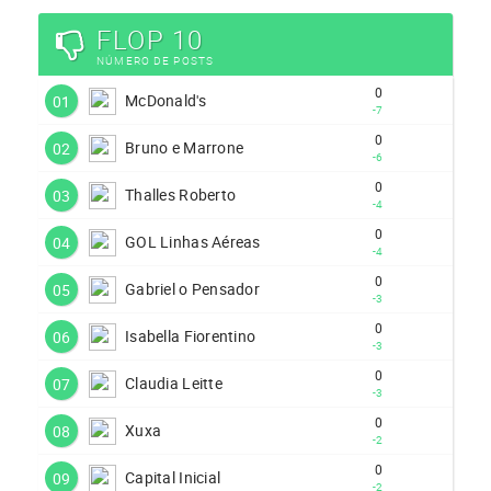
FLOP 10
NÚMERO DE POSTS
0
McDonald's
01
-7
0
Bruno e Marrone
02
-6
0
Thalles Roberto
03
-4
0
GOL Linhas Aéreas
04
-4
0
Gabriel o Pensador
05
-3
0
Isabella Fiorentino
06
-3
0
Claudia Leitte
07
-3
0
Xuxa
08
-2
0
Capital Inicial
09
-2