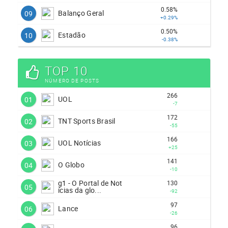
0.58%
Balanço Geral
09
+0.29%
0.50%
Estadão
10
-0.38%
TOP 10
NÚMERO DE POSTS
266
UOL
01
-7
172
TNT Sports Brasil
02
-55
166
UOL Notícias
03
+25
141
O Globo
04
-10
g1 - O Portal de Not
130
05
ícias da glo...
-92
97
Lance
06
-26
96