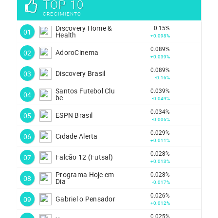
TOP 10
CRECIMIENTO
Discovery Home &
0.15%
01
Health
+0.098%
0.089%
AdoroCinema
02
+0.039%
0.089%
Discovery Brasil
03
-0.16%
Santos Futebol Clu
0.039%
04
be
-0.049%
0.034%
ESPN Brasil
05
-0.006%
0.029%
Cidade Alerta
06
+0.011%
0.028%
Falcão 12 (Futsal)
07
+0.013%
Programa Hoje em
0.028%
08
Dia
-0.017%
0.026%
Gabriel o Pensador
09
+0.012%
0.025%