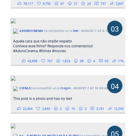
39,117
9,750
67
21
24
737
2,847
03
ADOROCINEMA
ha compartido un/a
Reel
-
AUGUST 7 AT 3:15 AM
Aquele cara que não impõe respeito
Conhece esse filme? Responde nos comentários!
#AdoroCinema #filmes #movies
45,998
767
1,824
38
4
93
176
04
CIFRAS
ha compartido un/a
Imagen
-
AUGUST 7 AT 10:00 AM
This post is a photo and has no text
22,464
2,845
2
10
2
3,191
12,343
05
G1 - O PORTAL DE NOTÍCIAS DA GLOBO
ha compartido un/a
Reel
-