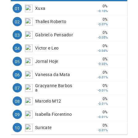
0%
Xuxa
01
-0.10%
0%
Thalles Roberto
02
-0.07%
0%
Gabriel o Pensador
03
-0.05%
0%
Victor e Leo
04
-0.04%
0%
Jornal Hoje
05
-0.03%
0%
Vanessa da Mata
06
-0.01%
Gracyanne Barbos
0%
07
a
-0.01%
0%
Marcelo M12
08
-0.01%
0%
Isabella Fiorentino
09
-0.01%
0%
Suricate
10
-0.01%