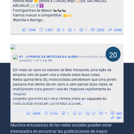
vamos rezar 🤲 juntos a COROA(Terço 📿)DE SÃO MIGUEL
ARCANJO ⚔️🛡️✝️
Formiguinhas de #jesus 🐜🐜🐜
Vamos marcar e compartilhar 👍🙌
#familia e #amigo...
7,948
1,307
2
1
1
2,852
3,049
20
G1 - O PORTAL DE NOTÍCIAS DA GLOBO
ha compartido un/a
Reel
-
AUGUST 7 AT 4:08 PM
Em meio ao caos no trânsito de Belo Horizonte, uma lição de
empatia veio de quem vive a cidade sobre duas rodas.
Nesta quinta-feira (6), motociclistas perceberam que uma jovem
passava mal dentro de um carro e, sem pensar duas vezes, se
Índice de redes sociales:
mobilizaram para garantir que ela chegasse rapidamente ao
hospital.
Encuentra las mejores
Imagens gravadas por uma câmera presa ao capacete do
motociclista mostram como tudo acontec...
publicaciones en Facebook
9,840
3,150
1
27
27
1
665
487
Muchos entusiastas de las redes sociales pueden estar
interesados en encontrar las publicaciones de mayor