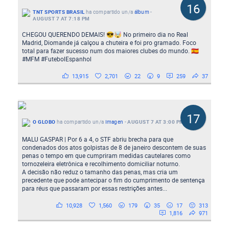
16
TNT SPORTS BRASIL
ha compartido un/a
álbum
-
AUGUST 7 AT 7:18 PM
CHEGOU QUERENDO DEMAIS! 😎🤯 No primeiro dia no Real
Madrid, Diomande já calçou a chuteira e foi pro gramado. Foco
total para fazer sucesso num dos maiores clubes do mundo. 🇪🇸
#MFM #FutebolEspanhol
13,915
2,701
22
9
259
37
17
O GLOBO
ha compartido un/a
Imagen
-
AUGUST 7 AT 3:00 PM
MALU GASPAR | Por 6 a 4, o STF abriu brecha para que
condenados dos atos golpistas de 8 de janeiro descontem de suas
penas o tempo em que cumpriram medidas cautelares como
tornozeleira eletrônica e recolhimento domiciliar noturno.
A decisão não reduz o tamanho das penas, mas cria um
precedente que pode antecipar o fim do cumprimento de sentença
para réus que passaram por essas restrições antes...
10,928
1,560
179
35
17
313
1,816
971