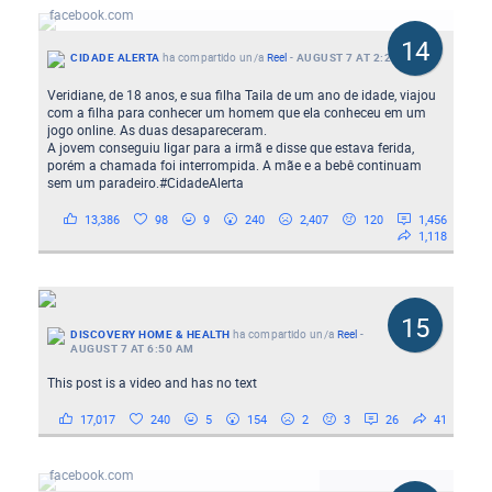
facebook.com
14
CIDADE ALERTA
ha compartido un/a
Reel
-
AUGUST 7 AT 2:21 AM
Veridiane, de 18 anos, e sua filha Taila de um ano de idade, viajou
com a filha para conhecer um homem que ela conheceu em um
jogo online. As duas desapareceram.
A jovem conseguiu ligar para a irmã e disse que estava ferida,
porém a chamada foi interrompida. A mãe e a bebê continuam
sem um paradeiro.#CidadeAlerta
13,386
98
9
240
2,407
120
1,456
1,118
15
DISCOVERY HOME & HEALTH
ha compartido un/a
Reel
-
AUGUST 7 AT 6:50 AM
This post is a video and has no text
17,017
240
5
154
2
3
26
41
Fotos de la publicación de TNT Sports Brasil
facebook.com