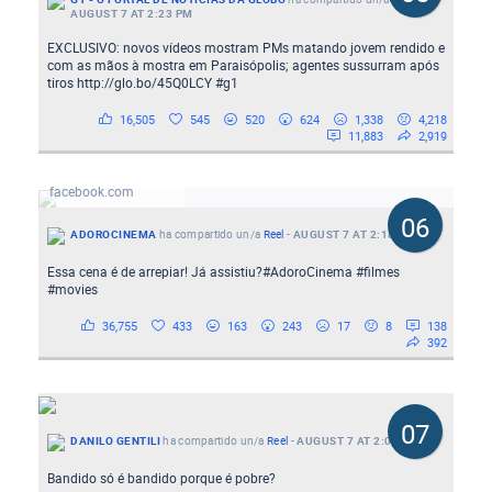
AUGUST 7 AT 2:23 PM
EXCLUSIVO: novos vídeos mostram PMs matando jovem rendido e
com as mãos à mostra em Paraisópolis; agentes sussurram após
tiros http://glo.bo/45Q0LCY #g1
16,505
545
520
624
1,338
4,218
11,883
2,919
rec9N3eZSDOrkq20K
facebook.com
06
ADOROCINEMA
ha compartido un/a
Reel
-
AUGUST 7 AT 2:18 AM
Essa cena é de arrepiar! Já assistiu?#AdoroCinema #filmes
#movies
36,755
433
163
243
17
8
138
392
07
DANILO GENTILI
ha compartido un/a
Reel
-
AUGUST 7 AT 2:00 AM
Bandido só é bandido porque é pobre?