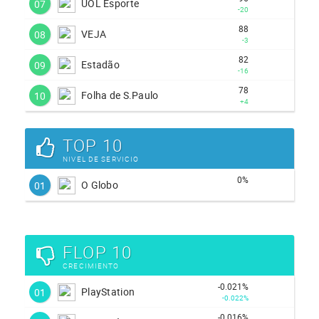
UOL Esporte
07
-20
88
VEJA
08
-3
82
Estadão
09
-16
78
Folha de S.Paulo
10
+4
TOP 10
NIVEL DE SERVICIO
0%
O Globo
01
FLOP 10
CRECIMIENTO
-0.021%
PlayStation
01
-0.022%
-0.016%