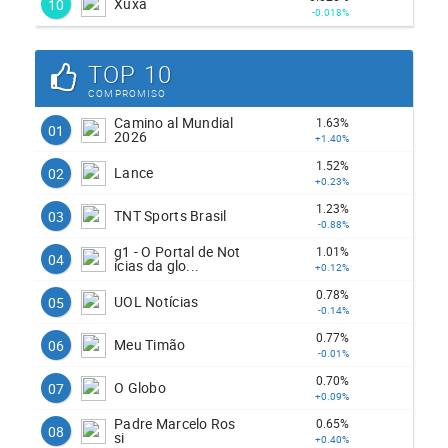
Xuxa
10
-0.018%
TOP 10
COMPROMISO
Camino al Mundial
1.63%
01
2026
+1.40%
1.52%
Lance
02
+0.23%
1.23%
TNT Sports Brasil
03
-0.88%
g1 - O Portal de Not
1.01%
04
ícias da glo...
+0.12%
0.78%
UOL Notícias
05
-0.14%
0.77%
Meu Timão
06
-0.01%
0.70%
O Globo
07
+0.09%
Padre Marcelo Ros
0.65%
08
si
+0.40%