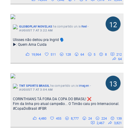
12
GLOBOPLAY NOVELAS
ha compartido un/a
Reel
-
AUGUST 7 AT 3:22 AM
Ulisses não deitou pra Ingrid 🗣️
▶️: Quem Ama Cuida
19,964
511
128
64
5
8
212
64
13
TNT SPORTS BRASIL
ha compartido un/a
Imagen
-
AUGUST 7 AT 3:04 AM
CORINTHIANS TÁ FORA DA COPA DO BRASIL! ❌
Fim da linha pro atual campeão... O Timão caiu pro Internacional.
#CopaDoBrasil #FBR
4,480
455
8,777
24
224
139
2,467
3,821
CIDADE ALERTA | Mulher leva filha de um ano para primeiro
encontro e as duas somem