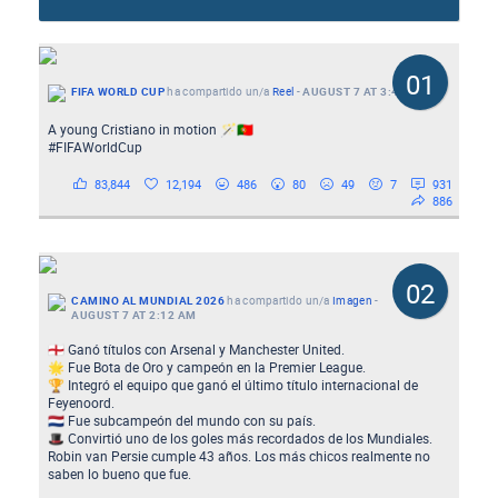
01
FIFA WORLD CUP
ha compartido un/a
Reel
-
AUGUST 7 AT 3:42 PM
A young Cristiano in motion 🪄🇵🇹
#FIFAWorldCup
83,844
12,194
486
80
49
7
931
886
02
CAMINO AL MUNDIAL 2026
ha compartido un/a
Imagen
-
AUGUST 7 AT 2:12 AM
🏴󠁧󠁢󠁥󠁮󠁧󠁿 Ganó títulos con Arsenal y Manchester United.
🌟 Fue Bota de Oro y campeón en la Premier League.
🏆 Integró el equipo que ganó el último título internacional de
Feyenoord.
🇳🇱 Fue subcampeón del mundo con su país.
🎩 Convirtió uno de los goles más recordados de los Mundiales.
Robin van Persie cumple 43 años. Los más chicos realmente no
saben lo bueno que fue.