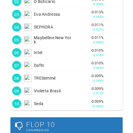
O Boticário
02
-0.034%
-0.013%
Eva Andressa
03
-0.003%
-0.011%
SEPHORA
04
-0.027%
Maybelline New Yor
-0.011%
05
k
-0.006%
-0.010%
Intel
06
-0.016%
-0.010%
Dafiti
07
-0.003%
-0.009%
TRESemmé
08
-0.008%
-0.009%
Violetta Brasil
09
-0.012%
-0.009%
Seda
10
+0.004%
FLOP 10
COMPROMISO