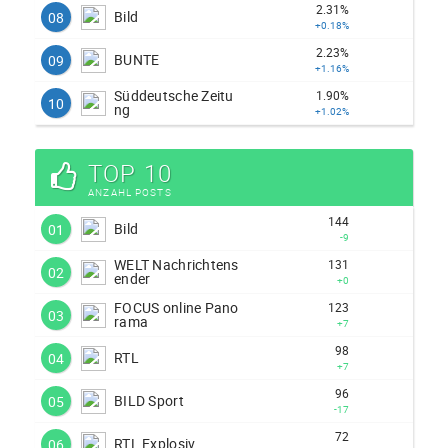
2.31%
Bild
08
+0.18%
2.23%
BUNTE
09
+1.16%
Süddeutsche Zeitu
1.90%
10
ng
+1.02%
TOP 10
ANZAHL POSTS
144
Bild
01
-9
WELT Nachrichtens
131
02
ender
+0
FOCUS online Pano
123
03
rama
+7
98
RTL
04
+7
96
BILD Sport
05
-17
72
RTL Explosiv
06