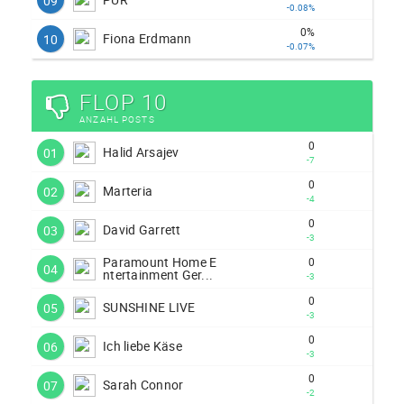
09
-0.08%
0%
Fiona Erdmann
10
-0.07%
FLOP 10
ANZAHL POSTS
0
Halid Arsajev
01
-7
0
Marteria
02
-4
0
David Garrett
03
-3
Paramount Home E
0
04
ntertainment Ger...
-3
0
SUNSHINE LIVE
05
-3
0
Ich liebe Käse
06
-3
0
Sarah Connor
07
-2