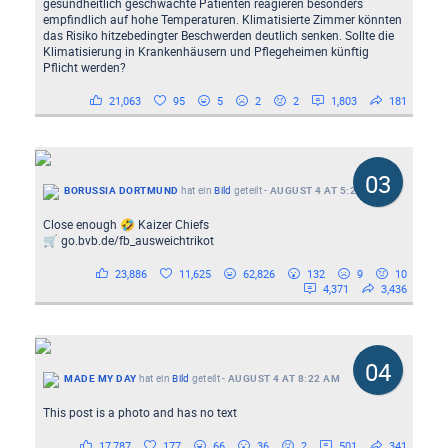
gesundheitlich geschwächte Patienten reagieren besonders
empfindlich auf hohe Temperaturen. Klimatisierte Zimmer könnten
das Risiko hitzebedingter Beschwerden deutlich senken. Sollte die
Klimatisierung in Krankenhäusern und Pflegeheimen künftig
Pflicht werden?
21,063
95
5
2
2
1,803
181
03
BORUSSIA DORTMUND
hat ein
Bild
geteilt
-
AUGUST 4 AT 5:22 PM
Close enough 🤣 Kaizer Chiefs
🛒 go.bvb.de/fb_ausweichtrikot
23,886
11,625
62,826
132
9
10
4,371
3,436
04
MADE MY DAY
hat ein
Bild
geteilt
-
AUGUST 4 AT 8:22 AM
This post is a photo and has no text
17,787
177
66
36
2
501
341