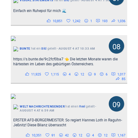
VISUAL STATEMENTS
hat ein
Bild
geteilt
-
AUGUST 4 AT 7:00 AM
Einfach ein Ruhepol für mich 🌊
10,851
1,242
1
193
1,036
08
BUNTE
hat ein
Bild
geteilt
-
AUGUST 4 AT 10:33 AM
https://s.bunte.de/9c2fcf0ba7 👈 Die letzten Monate waren die
härtesten im Leben des gebürtigen Österreichers.
11,925
1,115
4
12
9
6
1,017
85
09
WELT NACHRICHTENSENDER
hat einen
Reel
geteilt
-
AUGUST 4 AT 6:59 AM
ERSTER AFD-BÜRGERMEISTER: So regiert Hannes Loth in Raguhn-
Jeßnitz! Diese Bilanz überrascht
10,351
91
42
12
4
12
1,167