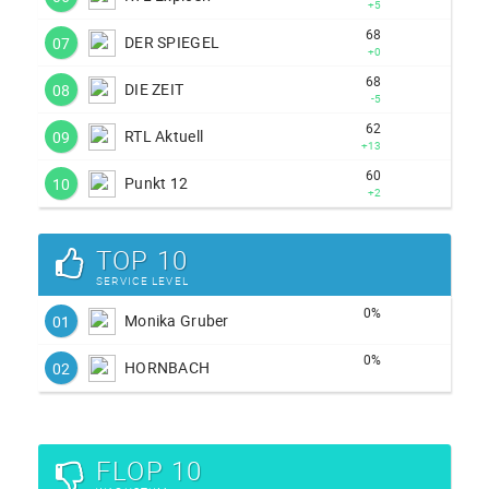
+5
68
DER SPIEGEL
07
+0
68
DIE ZEIT
08
-5
62
RTL Aktuell
09
+13
60
Punkt 12
10
+2
TOP 10
SERVICE LEVEL
0%
Monika Gruber
01
0%
HORNBACH
02
FLOP 10