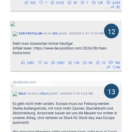
522
7
9,132
35
7
128
2,635
82
12
DER POSTILLON
hat ein
Bild
geteilt
-
AUGUST 4 AT 12:30 PM
Sieht man inzwischen immer häufiger.
Artikel lesen: https://www.der-postillon.com/2026/08/rhein-
fische.html
3,891
24
5,857
135
94
15
799
1,146
Fotos von Bilds Beitrag
facebook.com
13
BILD
hat einen
Album
geteilt
-
AUGUST 4 AT 4:03 PM
Es geht nicht mehr anders. Europa muss zur Festung werden.
Starke Außengrenzen, mit noch mehr Zäunen, Stacheldraht und
Abschreckung. Ansonsten bauen wir uns die Mauern nur mitten in
unseren Alltag. Und verlieren so Stück für Stück das, was Europa
ausmacht.
Wie irreguläre Migration völlig eskalieren kann, sieht man in Ceuta.