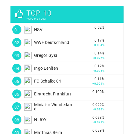
TOP 10
WACHSTUM
0.52%
HSV
01
0.17%
WWE Deutschland
02
-0.084%
0.14%
Gregor Gysi
03
+0.076%
0.12%
Ingo Lenßen
04
-0.075%
0.11%
FC Schalke 04
05
+0.091%
0.100%
Eintracht Frankfurt
06
Miniatur Wunderlan
0.099%
07
d
-0.028%
0.093%
N-JOY
08
+0.021%
0.089%
Matthias Reim
09