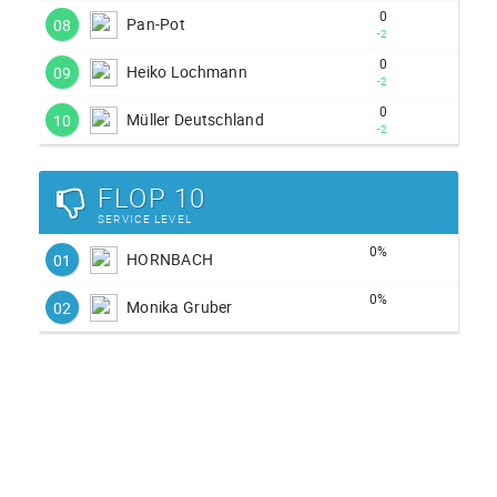
0
Pan-Pot
08
-2
0
Heiko Lochmann
09
-2
0
Müller Deutschland
10
-2
FLOP 10
SERVICE LEVEL
0%
HORNBACH
01
0%
Monika Gruber
02