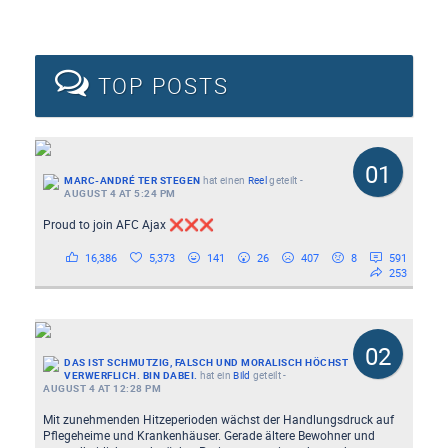
TOP POSTS
01
MARC-ANDRÉ TER STEGEN
hat einen
Reel
geteilt
-
AUGUST 4 AT 5:24 PM
Proud to join AFC Ajax ❌❌❌
16,386
5,373
141
26
407
8
591
253
02
DAS IST SCHMUTZIG, FALSCH UND MORALISCH HÖCHST
VERWERFLICH. BIN DABEI.
hat ein
Bild
geteilt
-
AUGUST 4 AT 12:28 PM
Mit zunehmenden Hitzeperioden wächst der Handlungsdruck auf
Pflegeheime und Krankenhäuser. Gerade ältere Bewohner und