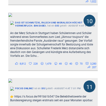
1,022
10
DAS IST SCHMUTZIG, FALSCH UND MORALISCH HÖCHST
VERWERFLICH. BIN DABEI.
hat ein
Bild
geteilt
-
AUGUST 4 AT 9:32 AM
An der Merz Schule in Stuttgart haben Schülerinnen und Schüler
während eines Sommerfestes zum Lied „L’Amour toujours“ die
fremdenfeindliche Parole „Ausländer raus“ gesungen. Der Vorfall
sorgte innerhalb der Schulgemeinschaft für Bestürzung und löste
eine Diskussion aus. Schulleiter Frederik Merz distanzierte sich
deutlich von den Gesängen und kündigte eine Aufarbeitung des
Vorfalls an. Die Schu...
8,812
228
1,479
49
40
70
3,280
207
11
FOCUS ONLINE
hat ein
Bild
geteilt
-
AUGUST 4 AT 7:01 PM
👉 https://s.focus.de/991bb1b547 Die Beliebtheitswerte der
Bundesregierung steigen erstmals seit ein paar Monaten spürbar.