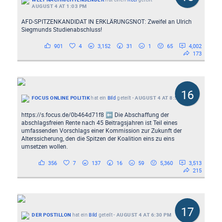
AUGUST 4 AT 1:03 PM
AFD-SPITZENKANDIDAT IN ERKLÄRUNGSNOT: Zweifel an Ulrich
Siegmunds Studienabschluss!
901
4
3,152
31
1
65
4,002
173
16
FOCUS ONLINE POLITIK
hat ein
Bild
geteilt
-
AUGUST 4 AT 8:58 AM
https://s.focus.de/0b464d71f8 ⬅️ Die Abschaffung der
abschlagsfreien Rente nach 45 Beitragsjahren ist Teil eines
umfassenden Vorschlags einer Kommission zur Zukunft der
Alterssicherung, den die Spitzen der Koalition eins zu eins
umsetzen wollen.
356
7
137
16
59
5,360
3,513
215
17
DER POSTILLON
hat ein
Bild
geteilt
-
AUGUST 4 AT 6:30 PM