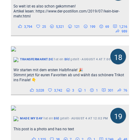
So weit ist es also schon gekommen!
Artikel lesen: https://www.der-postillon.com/2019/07/kein-bier-
mehr.html
3,794
25
5,321
121
199
69
1,216
989
18
TRANSFERMARKT.DE
hat ein
Bild
geteilt
-
AUGUST 4 AT 7:00 AM
Wir starten mit dem ersten Halbfinale! 🎉
Stimmt jetzt für euren Favoriten ab und wählt das schönere Trikot
ins Finale! 👇
3,028
3,742
3
1
1
301
76
19
MADE MY DAY
hat ein
Bild
geteilt
-
AUGUST 4 AT 12:02 PM
This post is a photo and has no text
1,325
38
7
2
1
5,749
48