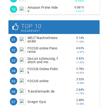
+0.050%
Amazon Prime Vide
0.081%
10
o
-0.027%
TOP 10
ENGAGEMENT
WELT Nachrichtens
5.14%
01
ender
+1.63%
FOCUS online Pano
4.63%
02
rama
-2.47%
Das ist schmutzig, f
3.92%
03
alsch und mo...
+1.20%
FOCUS Online Politi
3.78%
04
k
+0.92%
3.53%
FOCUS online
05
-0.08%
2.64%
Transfermarkt.de
06
+1.75%
2.48%
Gregor Gysi
07
+2.48%