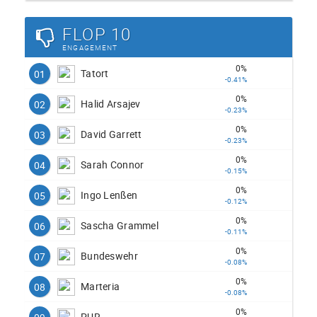
FLOP 10
ENGAGEMENT
0%
Tatort
01
-0.41%
0%
Halid Arsajev
02
-0.23%
0%
David Garrett
03
-0.23%
0%
Sarah Connor
04
-0.15%
0%
Ingo Lenßen
05
-0.12%
0%
Sascha Grammel
06
-0.11%
0%
Bundeswehr
07
-0.08%
0%
Marteria
08
-0.08%
0%
PUR