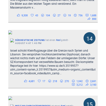
Die Bilder aus den letzten Tagen sind verstörend. Ein
Massenansturm v...
9,308
43
104
27
19
756
1,688
899
14
SÜDDEUTSCHE ZEITUNG
hat einen
Reel
geteilt
-
AUGUST 4 AT 1:40 PM
Israel schickt Kleinflugzeuge über die Grenze nach Syrien und
Libanon. Sie versprühen hochkonzentriertes Glyphosat, danach
wächst nichts mehr auf den Feldern der umliegenden Dörfer. Unser
SZ-Korrespondent hat verzweifelte Bauern besucht. Die komplette
Reportage lest ihr hier: https://www.sz.de/li.3519957?
utm_content=syrien_li.3519957&utm_medium=organic_content&ut
m_source=facebook_video&utm_camp...
4,681
17
218
270
1,042
2,691
3,212
3,190
15
WELT NACHRICHTENSENDER
hat einen
Reel
geteilt
-